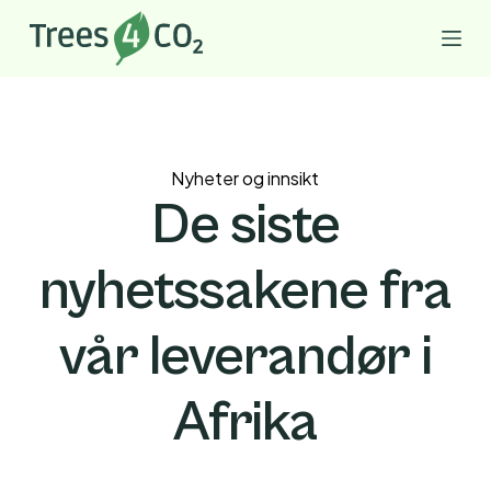
G
å
t
i
l
i
Nyheter og innsikt
n
De siste
n
h
nyhetssakene fra
o
l
vår leverandør i
d
Afrika