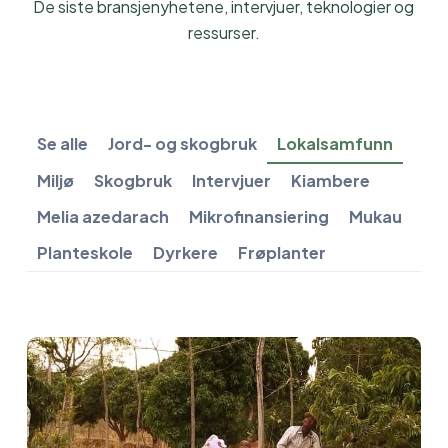
De siste bransjenyhetene, intervjuer, teknologier og
ressurser.
Se alle
Jord- og skogbruk
Lokalsamfunn
Miljø
Skogbruk
Intervjuer
Kiambere
Melia azedarach
Mikrofinansiering
Mukau
Planteskole
Dyrkere
Frøplanter