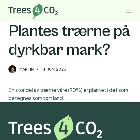
G
å
t
Plantes trærne på
i
l
dyrkbar mark?
i
n
n
MARTIN
14. JUNI 2023
h
o
l
En stor del av trærne våre (90%) er plantet i det som
d
betegnes som tørt land.